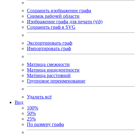
Сохранить изображение графа
Снимок рабочей области
Изображение графа для печати (ч\б)
Сохранить граф в SVG
Экспортировать граф
Импортировать граф
Матрица смежности
Матрица инцидентности
Матрица расстояний
Групповое переименование
Удалить всё
Вид
100%
50%
25%
По размеру графа