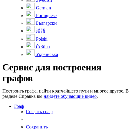
Swedish
German
Portuguese
Български
漢語
Polski
Čeština
Українська
Cервис для построения
графов
Построить графа, найти кратчайшего пути и многое другое. В
разделе Справка вы
найдете обучающие видео
.
Граф
Создать граф
Сохранить