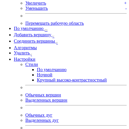
Увеличить
+
Уменьшить
-
Перемещать рабочую область
По умолчанию
m
Добавить вершину
v
Соединить вершины
e
Алгоритмы
Удалить
r
Настройки
Стили
По умолчанию
Ночной
Крупный высоко-контрастностный
Обычных вершин
Выделенных вершин
Обычных дуг
Выделенных дуг