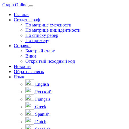
Graph Online
Главная
Создать граф
По матрице смежности
По матрице инцидентности
По списку рёбер
По примеру
Справка
Быстрый старт
Вики
Открытый исходный код
Новости
Обратная связь
Язык
English
Русский
Français
Greek
Spanish
Dutch