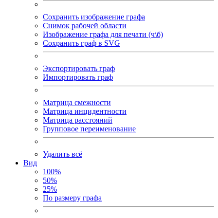
Сохранить изображение графа
Снимок рабочей области
Изображение графа для печати (ч\б)
Сохранить граф в SVG
Экспортировать граф
Импортировать граф
Матрица смежности
Матрица инцидентности
Матрица расстояний
Групповое переименование
Удалить всё
Вид
100%
50%
25%
По размеру графа