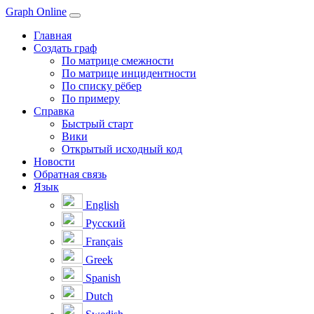
Graph Online
Главная
Создать граф
По матрице смежности
По матрице инцидентности
По списку рёбер
По примеру
Справка
Быстрый старт
Вики
Открытый исходный код
Новости
Обратная связь
Язык
English
Русский
Français
Greek
Spanish
Dutch