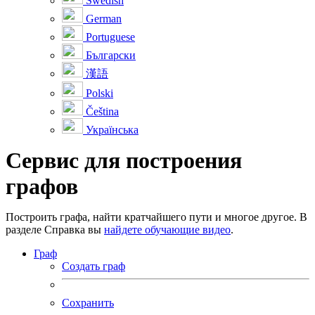
Swedish
German
Portuguese
Български
漢語
Polski
Čeština
Українська
Cервис для построения
графов
Построить графа, найти кратчайшего пути и многое другое. В
разделе Справка вы
найдете обучающие видео
.
Граф
Создать граф
Сохранить