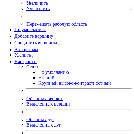
Увеличить
+
Уменьшить
-
Перемещать рабочую область
По умолчанию
m
Добавить вершину
v
Соединить вершины
e
Алгоритмы
Удалить
r
Настройки
Стили
По умолчанию
Ночной
Крупный высоко-контрастностный
Обычных вершин
Выделенных вершин
Обычных дуг
Выделенных дуг